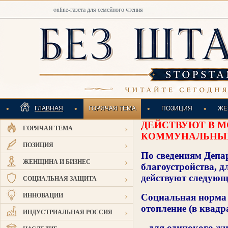
online-газета для семейного чтения
•
•
•
•
ГЛАВНАЯ
ГОРЯЧАЯ ТЕМА
ПОЗИЦИЯ
ЖЕ
ДЕЙСТВУЮТ В 
›
ГОРЯЧАЯ ТЕМА
ИНДУСТРИАЛЬНАЯ
КОММУНАЛЬНЫХ
›
ПОЗИЦИЯ
По сведениям Депа
›
ЖЕНЩИНА И БИЗНЕС
благоустройства, д
›
действуют следующ
СОЦИАЛЬНАЯ ЗАЩИТА
›
ИННОВАЦИИ
Социальная норма 
отопление (в квад
›
ИНДУСТРИАЛЬНАЯ РОССИЯ
– для одинокого жи