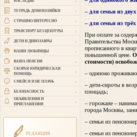
›
НАСЛЕДИЕ
›
ТЕТРАДЬ ДОМОХОЗЯЙКИ
– для семьи из двух
›
СТРАШНО ИНТЕРЕСНО
– для семьи из трёх
›
ТРАНСПОРТ БЕЗ ЦЕНЗУРЫ
При оплате за соде
›
ДЕТИ И ДИНОЗАВРЫ
Правительства Моск
прописанного в квар
›
НАШИ ЛЮБИМЦЫ
повышенной цене.
О
›
ВАША ПЕНСИЯ
стоимости) освобо
СКОРАЯ ЮРИДИЧЕСКАЯ
›
– одиноко проживаю
ПОМОЩЬ
›
СМЕЙСЯ И НЕ ПЛАЧЬ
– дети-сироты в воз
›
площадь;
БЕЗОПАСНОСТЬ
ОБЪЯВЛЕНИЯ И
›
– горожане – нанима
ПРИГЛАШЕНИЯ
города Москвы, зан
– семьи из пенсионе
– семьи из пенсионе
РЕДАКЦИЯ