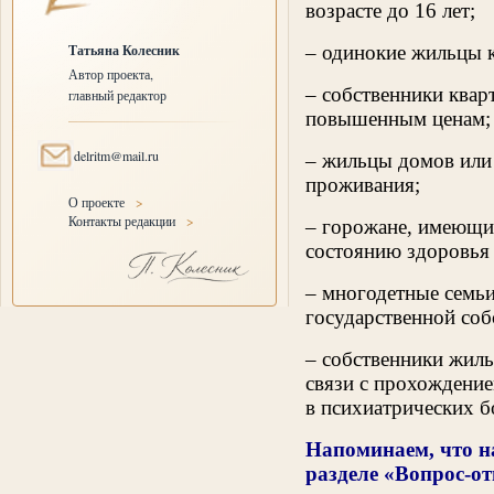
возрасте до 16 лет;
Татьяна Колесник
– одинокие жильцы 
Автор проекта,
– собственники квар
главный редактор
повышенным ценам;
delritm@mail.ru
– жильцы домов или
проживания;
О проекте
>
Контакты редакции
>
– горожане, имеющи
состоянию здоровья 
– многодетные семь
государственной со
– собственники жиль
связи с прохождени
в психиатрических б
Напоминаем, что н
разделе «Вопрос-о