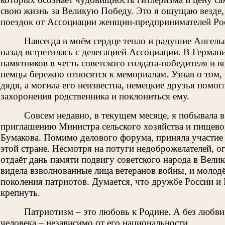
свою жизнь за Великую Победу. Это я ощущаю везде,
поездок от Ассоциации женщин-предпринимателей Ро
Навсегда в моём сердце тепло и радушие Ангелы
назад встретилась с делегацией Ассоциации. В Герман
памятников в честь советского солдата-победителя и в
немцы бережно относятся к мемориалам. Узнав о том,
дядя, а могила его неизвестна, немецкие друзья помог
захоронения родственника и поклониться ему.
Совсем недавно, в текущем месяце, я побывала 
приглашению Министра сельского хозяйства и пищев
Бумакова. Помимо делового форума, приняла участие
этой стране. Несмотря на потуги недоброжелателей, 
отдаёт дань памяти подвигу советского народа в Вели
видела взволнованные лица ветеранов войны, и моло
поколения патриотов. Думается, что дружбе России и
крепнуть.
Патриотизм – это любовь к Родине. А без любви 
человека – независимо от его национальности.