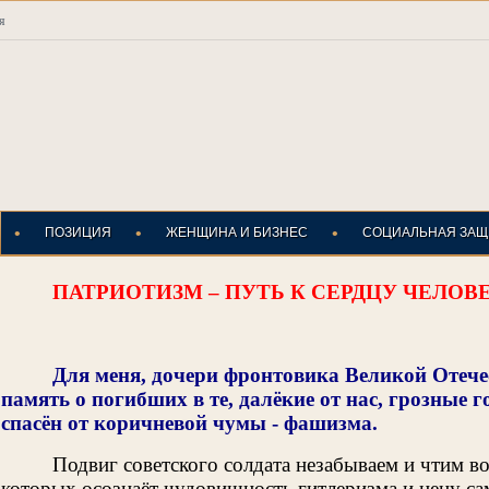
я
•
•
•
ПОЗИЦИЯ
ЖЕНЩИНА И БИЗНЕС
СОЦИАЛЬНАЯ ЗАЩ
ПАТРИОТИЗМ – ПУТЬ К СЕРДЦУ ЧЕЛОВ
Для меня, дочери фронтовика Великой Отече
память о погибших в те, далёкие от нас, грозные г
спасён от коричневой чумы - фашизма.
Подвиг советского солдата незабываем и чтим во
которых осознаёт чудовищность гитлеризма и цену са