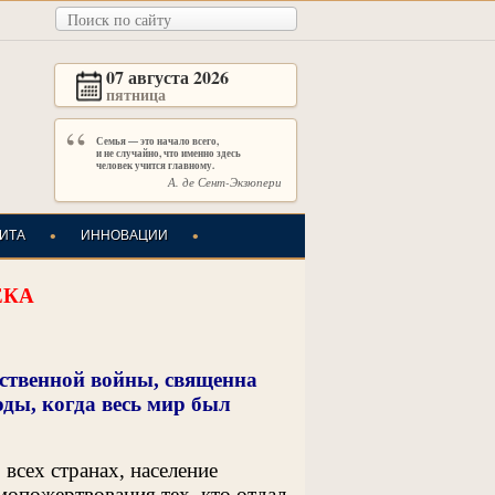
07 августа 2026
пятница
“
Семья — это начало всего,
и не случайно, что именно здесь
человек учится главному.
А. де Сент-Экзюпери
•
•
ИТА
ИННОВАЦИИ
ЕКА
ственной войны, священна
оды, когда весь мир был
 всех странах, население
мопожертвования тех, кто отдал