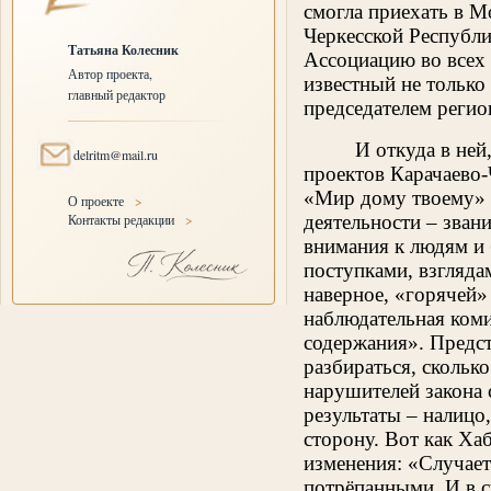
смогла приехать в М
Черкесской Республи
Татьяна Колесник
Ассоциацию во всех 
Автор проекта,
известный не только 
главный редактор
председателем реги
И откуда в не
delritm@mail.ru
проектов Карачаево
«Мир дому твоему» (
О проекте
>
Контакты редакции
>
деятельности – зван
внимания к людям и 
поступками, взгляда
наверное, «горячей»
наблюдательная коми
содержания». Предст
разбираться, скольк
нарушителей закона 
результаты – налицо
сторону. Вот как Х
изменения: «Случает
потрёпанными. И в с