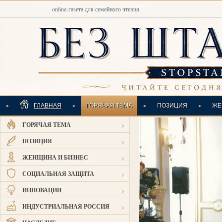
online-газета для семейного чтения
•
•
•
•
ГЛАВНАЯ
ГОРЯЧАЯ ТЕМА
ПОЗИЦИЯ
ЖЕ
›
ГОРЯЧАЯ ТЕМА
ИНДУСТРИАЛЬНАЯ
›
ПОЗИЦИЯ
›
ЖЕНЩИНА И БИЗНЕС
›
СОЦИАЛЬНАЯ ЗАЩИТА
›
ИННОВАЦИИ
›
ИНДУСТРИАЛЬНАЯ РОССИЯ