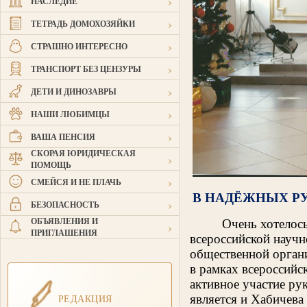
›
НАСЛЕДИЕ
›
ТЕТРАДЬ ДОМОХОЗЯЙКИ
›
СТРАШНО ИНТЕРЕСНО
›
ТРАНСПОРТ БЕЗ ЦЕНЗУРЫ
›
ДЕТИ И ДИНОЗАВРЫ
›
НАШИ ЛЮБИМЦЫ
›
ВАША ПЕНСИЯ
СКОРАЯ ЮРИДИЧЕСКАЯ
›
ПОМОЩЬ
›
СМЕЙСЯ И НЕ ПЛАЧЬ
В НАДЁЖНЫХ Р
›
БЕЗОПАСНОСТЬ
ОБЪЯВЛЕНИЯ И
Очень хотелос
›
ПРИГЛАШЕНИЯ
всероссийской науч
общественной орган
в рамках всероссийс
активное участие ру
РЕДАКЦИЯ
является и Хабичева