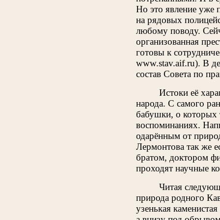
Но это явление уже 
на рядовых полицейс
любому поводу. Сейч
организованная прес
готовы к сотрудничес
www.stav.aif.ru). В
состав Совета по пр
Истоки её хара
народа. С самого ра
бабушки, о которых 
воспоминаниях. Напи
одарённым от приро
Лермонтова так же е
братом, доктором фи
проходят научные к
Читая следующ
природа родного Кав
узенькая каменистая 
а внизу под обрывом