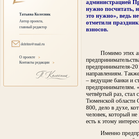
администрацией Пре
нужно посчитать, н
Татьяна Колесник
это нужно», ведь н
Автор проекта,
отметили праздник
главный редактор
взносов.
delritm@mail.ru
Помимо этих а
О проекте
>
предпринимательства
Контакты редакции
>
предпринимателя-201
направлениям. Такж
– ведущие банки и с
предпринимателям. 
четвёртый раз, стал 
Тюменской области С.
800, дело в духе, к
человек, который не 
есть к этому интерес
Именно предпр