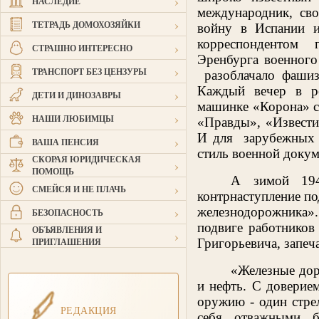
›
НАСЛЕДИЕ
международник, св
›
ТЕТРАДЬ ДОМОХОЗЯЙКИ
войну в Испании и
корреспондентом г
›
СТРАШНО ИНТЕРЕСНО
Эренбурга военного
›
ТРАНСПОРТ БЕЗ ЦЕНЗУРЫ
разоблачало фашиз
Каждый вечер в ре
›
ДЕТИ И ДИНОЗАВРЫ
машинке «Корона» св
›
НАШИ ЛЮБИМЦЫ
«Правды», «Извести
И для
зарубежных 
›
ВАША ПЕНСИЯ
стиль военной докум
СКОРАЯ ЮРИДИЧЕСКАЯ
›
ПОМОЩЬ
А зимой 194
›
СМЕЙСЯ И НЕ ПЛАЧЬ
контрнаступление по
›
железнодорожника»
БЕЗОПАСНОСТЬ
подвиге работников
ОБЪЯВЛЕНИЯ И
›
ПРИГЛАШЕНИЯ
Григорьевича, запеч
«Железные доро
и нефть. С доверие
оружию - один стре
РЕДАКЦИЯ
себя отважными бо