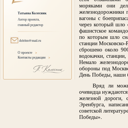
моряками они дел
железнодорожники п
Татьяна Колесник
вагоны с боеприпас
Автор проекта,
через который шло 
главный редактор
фашистское командо
по которым шло сна
delritm@mail.ru
станции Московско-Р
сброшено около 90
О проекте
>
водокачки, станции,
Контакты редакции
>
Немало железнодор
обороны под Москво
День Победы, наши 
Вряд ли можн
очевидца нуждаются
железной дороги, 
Эренбурга, написа
советской литератур
Победы».