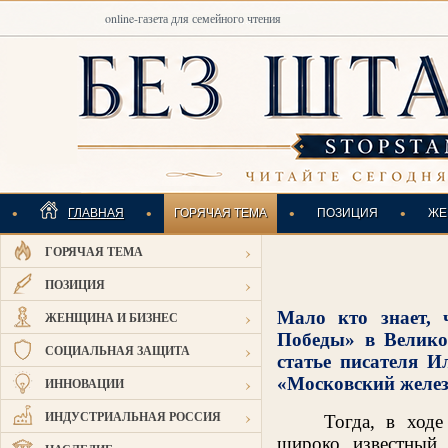
online-газета для семейного чтения
•
•
•
•
ГЛАВНАЯ
ГОРЯЧАЯ ТЕМА
ПОЗИЦИЯ
ЖЕ
›
ГОРЯЧАЯ ТЕМА
ИНДУСТРИАЛЬНАЯ
›
ПОЗИЦИЯ
›
Мало кто знает, 
ЖЕНЩИНА И БИЗНЕС
Победы» в Велико
›
СОЦИАЛЬНАЯ ЗАЩИТА
статье писателя И
›
«Московский желе
ИННОВАЦИИ
›
ИНДУСТРИАЛЬНАЯ РОССИЯ
Тогда, в ход
широко известный 