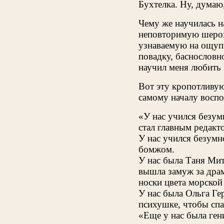
Бухтелка. Ну, думаю
Чему же научилась 
неповторимую шерох
узнаваемую на ощупь
повадку, баснословн
научил меня любить
Вот эту кропотливу
самому началу восп
«У нас учился безум
стал главным редакт
У нас учился безумн
бомжом.
У нас была Таня Мит
вышла замуж за драм
носки цвета морской 
У нас была Ольга Ге
психушке, чтобы спас
«Еще у нас была ген