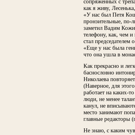
сопряженных с трепа
как я живу, Лесенька
«У нас был Петя Кош
пронзительные, по-л
заметил Вадим Кожин
телефону, как, чем и
стал председателем 
«Еще у нас была ген
что она ушла в мона
Как прекрасно и лег
баснословно интонир
Николаева повторяет 
(Наверное, для этого
работает на каких-т
люди, не менее талан
канул, не вписывают
место занимают попа
главные редакторы (
Не знаю, с каким чу