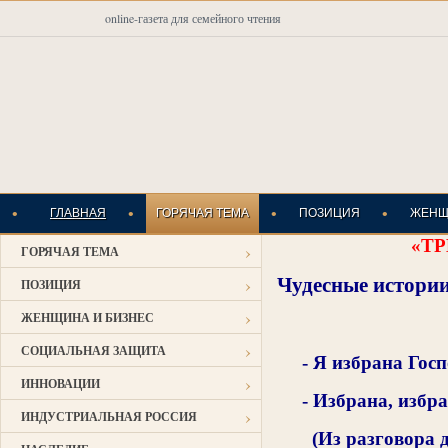
online-газета для семейного чтения
•
•
•
•
ГЛАВНАЯ
ГОРЯЧАЯ ТЕМА
ПОЗИЦИЯ
ЖЕНЩ
«Т
›
ГОРЯЧАЯ ТЕМА
ИНДУСТРИАЛЬНАЯ
›
Чудесные истори
ПОЗИЦИЯ
›
ЖЕНЩИНА И БИЗНЕС
›
СОЦИАЛЬНАЯ ЗАЩИТА
- Я избрана Гос
›
ИННОВАЦИИ
- Избрана, избра
›
ИНДУСТРИАЛЬНАЯ РОССИЯ
(Из разговора дв