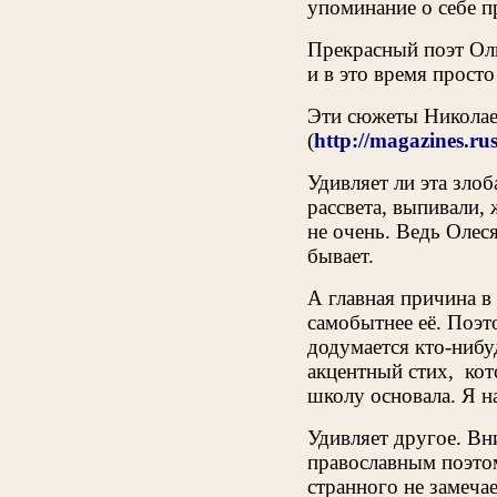
упоминание о себе п
Прекрасный поэт Оль
и в это время прост
Эти сюжеты Николаев
(
http://magazines.ru
Удивляет ли эта зло
рассвета, выпивали,
не очень. Ведь Олеся
бывает.
А главная причина в 
самобытнее её. Поэт
додумается кто-нибу
акцентный стих, кот
школу основала. Я н
Удивляет другое. Вн
православным поэто
странного не замеча