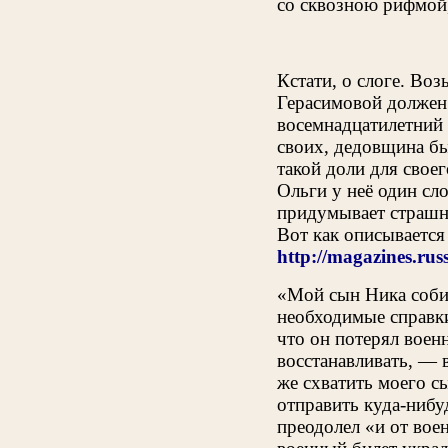
со сквозною рифмой
Кстати, о слоге. Во
Герасимовой должен 
восемнадцатилетний 
своих, дедовщина бы
такой доли для своег
Ольги у неё один сл
придумывает страшны
Вот как описывается
http://magazines.rus
«Мой сын Ника собир
необходимые справки
что он потерял воен
восстанавливать, — 
же схватить моего с
отправить куда-нибу
преодолел «и от вое