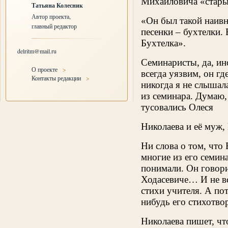
Михайловича «стары
Татьяна Колесник
Автор проекта,
«Он был такой наивн
главный редактор
песенки – бухтелки.
Бухтелка».
delritm@mail.ru
Семинаристы, да, ин
О проекте
>
всегда уязвим, он гд
Контакты редакции
>
никогда я не слышал
из семинара. Думаю, 
тусовались Олеся
Николаева и её муж,
Ни слова о том, что
многие из его семин
понимали. Он говор
Ходасевиче… И не вс
стихи учителя. А по
нибудь его стихотво
Николаева пишет, что