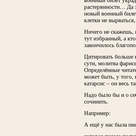
военный билет украд
растерянности… Да э
новый военный билет
клетки не вырваться
Ничего не скажешь, 
тут избранный, а кто
закончилось благопо
Цитировать больше н
сути, молитва фарис
Определённые читате
может быть, у того,
катарсис – он весь т
Надо было бы и о се
сочинить.
Например:
А ещё у нас была пи