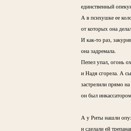
единственный опекун
А в психушке ее кол
от которых она делал
И как-то раз, закури
она задремала.
Пепел упал, огонь о
и Надя сгорела. А с
застрелили прямо на
он был инкассатором
А у Риты нашли опу
и сделали ей трепана