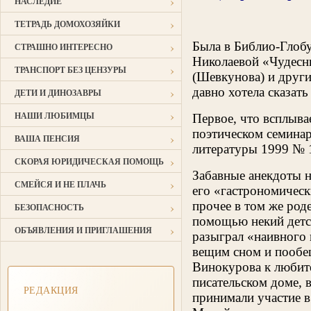
›
НАСЛЕДИЕ
›
ТЕТРАДЬ ДОМОХОЗЯЙКИ
›
Была в Библио-Глобу
СТРАШНО ИНТЕРЕСНО
Николаевой «Чудесны
›
ТРАНСПОРТ БЕЗ ЦЕНЗУРЫ
(Шевкунова) и други
›
давно хотела сказать
ДЕТИ И ДИНОЗАВРЫ
›
НАШИ ЛЮБИМЦЫ
Первое, что всплыва
поэтическом семинар
›
ВАША ПЕНСИЯ
литературы 1999 № 
›
СКОРАЯ ЮРИДИЧЕСКАЯ ПОМОЩЬ
Забавные анекдоты н
›
СМЕЙСЯ И НЕ ПЛАЧЬ
его «гастрономическ
›
прочее в том же род
БЕЗОПАСНОСТЬ
помощью некий детск
›
ОБЪЯВЛЕНИЯ И ПРИГЛАШЕНИЯ
разыграл «наивного 
вещим сном и пообещ
Винокурова к любите
писательском доме, 
РЕДАКЦИЯ
принимали участие в